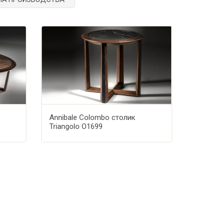
Annibale Colombo столик
Triangolo O1699
избранное
Добавить в избранное