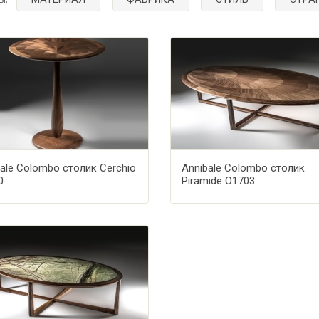
ale Colombo столик Cerchio
Annibale Colombo столик
0
Piramide O1703
Добавить в избранное
Добавить в 